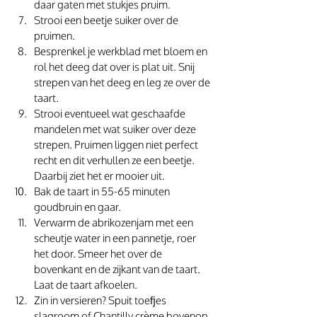
daar gaten met stukjes pruim. 
Strooi een beetje suiker over de 
pruimen. 
Besprenkel je werkblad met bloem en 
rol het deeg dat over is plat uit. Snij 
strepen van het deeg en leg ze over de 
taart. 
Strooi eventueel wat geschaafde 
mandelen met wat suiker over deze 
strepen. Pruimen liggen niet perfect 
recht en dit verhullen ze een beetje. 
Daarbij ziet het er mooier uit. 
Bak de taart in 55-65 minuten 
goudbruin en gaar.
Verwarm de abrikozenjam met een 
scheutje water in een pannetje, roer 
het door. Smeer het over de 
bovenkant en de zijkant van de taart. 
Laat de taart afkoelen. 
Zin in versieren? Spuit toefjes 
slagroom of Chantilly crème bovenop 