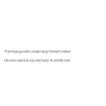
Prachtige gouden randje langs fondant maken 
De roos werd al vrij snel hard. Ik verfde met 
gouden dustpoeder de randjes van de roos 
goud. Verven met dustpoeder doe je met 
enkele druppels kleurloze alcohol. 
Bijvoorbeeld wodka. Doe hier een beetje 
poeder door en breng dit met een klein 
kwastje aan op de roos. Poederkleuren om 
te dusten en te verven vind je in een winkel 
voor taartdecoratie.