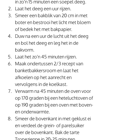
in zo'n 15 minuten een soepel deeg.  
Laat het deeg een uur rijzen. 
Smeer een bakblik van 20 cm in met 
boter en bestrooi het licht met bloem 
of bedek het met bakpapier. 
Duw na een uur de lucht uit het deeg 
en bol het deeg en leg het in de 
bakvorm. 
Laat het zo'n 45 minuten rijzen.
Maak ondertussen 2/3 recept van 
banketbakkersroom en laat het 
afkoelen op het aanrecht en 
vervolgens in de koelkast. 
Verwarm na 45 minuten de oven voor 
op 170 graden bij een heteluchtoven of 
op 190 graden bij een oven met boven- 
en onderwarmte.  
Smeer de bovenkant in met geklust ei 
en verdeel de grein- of parelsuiker 
over de bovenkant. Bak de tarte 
Tropezienne in 20-25 minuten 