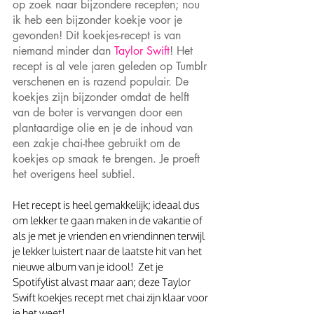
op zoek naar bijzondere recepten; nou 
ik heb een bijzonder koekje voor je 
gevonden! Dit koekjes-recept is van 
niemand minder dan 
Taylor Swift
! Het 
recept is al vele jaren geleden op Tumblr 
verschenen en is razend populair. De 
koekjes zijn bijzonder omdat de helft 
van de boter is vervangen door een 
plantaardige olie en je de inhoud van 
een zakje chai-thee gebruikt om de 
koekjes op smaak te brengen. Je proeft 
het overigens heel subtiel. 
Het recept is heel gemakkelijk; ideaal dus 
om lekker te gaan maken in de vakantie of 
als je met je vrienden en vriendinnen terwijl 
je lekker luistert naar de laatste hit van het 
nieuwe album van je idool!  Zet je 
Spotifylist alvast maar aan; deze Taylor 
Swift koekjes recept met chai zijn klaar voor 
je het weet!