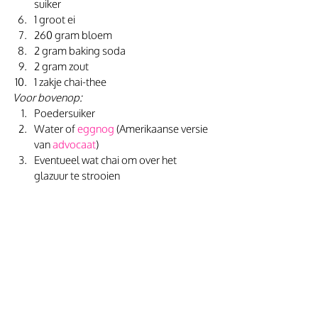
suiker
1 groot ei
260 gram bloem
2 gram baking soda
2 gram zout
1 zakje chai-thee
Voor bovenop:
Poedersuiker
Water of 
eggnog
 (Amerikaanse versie 
van 
advocaat
)
Eventueel wat chai om over het 
glazuur te strooien 