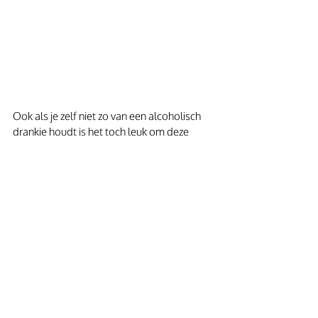
Ook als je zelf niet zo van een alcoholisch 
drankje houdt is het toch leuk om deze 
bramen likeur te maken. Met een prachtig 
etiket, is het een erg leuk cadeau om weg 
te geven.
In Italië dronk ik dit jaar  regelmatig: 3 delen 
prosecco,  2 delen 
Aperol spritz 
of Campari 
met 1 deel spa rood en ijsblokjes.
Hmmm, dit recept was ook erg 
lekker met zelfgemaakte 
bramenlikeur! 