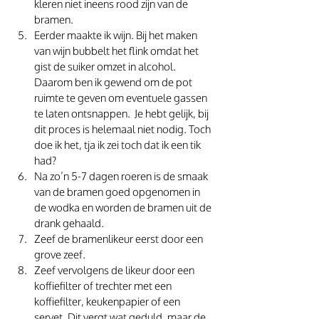
kleren niet ineens rood zijn van de 
bramen.
Eerder maakte ik wijn. Bij het maken 
van wijn bubbelt het flink omdat het 
gist de suiker omzet in alcohol. 
Daarom ben ik gewend om de pot 
ruimte te geven om eventuele gassen 
te laten ontsnappen.  Je hebt gelijk, bij 
dit proces is helemaal niet nodig. Toch 
doe ik het, tja ik zei toch dat ik een tik 
had?
Na zo’n 5-7 dagen roeren is de smaak 
van de bramen goed opgenomen in 
de wodka en worden de bramen uit de 
drank gehaald.
Zeef de bramenlikeur eerst door een 
grove zeef.
Zeef vervolgens de likeur door een 
koffiefilter of trechter met een 
koffiefilter, keukenpapier of een 
servet. Dit vergt wat geduld, maar de 