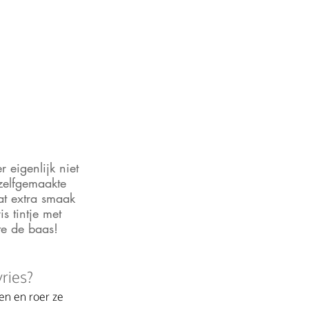
 eigenlijk niet 
zelfgemaakte 
wat extra smaak 
s tintje met 
te de baas! 
ries?
ien en roer ze 