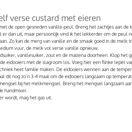
elf verse custard met eieren
t de open gesneden vanille-peul. Breng het zachtjes aan de k
 er dan uit, maar persoonlijk vind ik het lekkerder om de peul n
taan. Zo kan de merg van vanille en de smaak goed in de melk t
dium vuur, de melk vol verse vanille opnieuw.
rdsuiker, vanillesuiker, zout en de maizena doorheen. Klop het 
 de eidooiers met de slagroom los. Voeg hier een flinke lepel 
chniek heet familie maken. De eidooiers wennen aan de temper
al dit nog zo’n 3-4 maal om de eidooiers langzaam op temperat
mengsel bij het melkmengsel. Breng het mengsel langzaam aan d
de handmixer.
er wordt, mag het gas uit. 