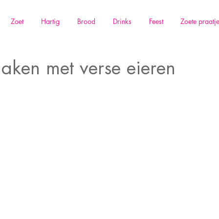
Zoet
Hartig
Brood
Drinks
Feest
Zoete praatj
aken met verse eieren