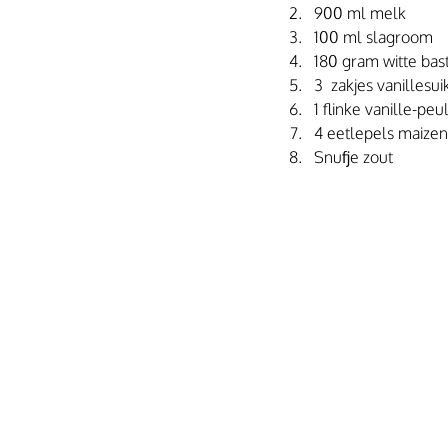
900 ml melk
100 ml slagroom
180 gram witte bas
3  zakjes vanillesui
1 flinke vanille-peu
4 eetlepels maize
Snufje zout 