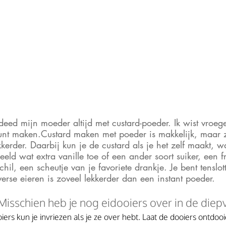
ed mijn moeder altijd met custard-poeder. Ik wist vroeger
 kunt maken.Custard maken met poeder is makkelijk, maar 
ekkerder. Daarbij kun je de custard als je het zelf maakt, 
ld wat extra vanille toe of een ander soort suiker, een fri
chil, een scheutje van je favoriete drankje. Je bent tenslot
rse eieren is zoveel lekkerder dan een instant poeder. 
isschien heb je nog eidooiers over in de diepv
iers kun je invriezen als je ze over hebt. Laat de dooiers ontdoo