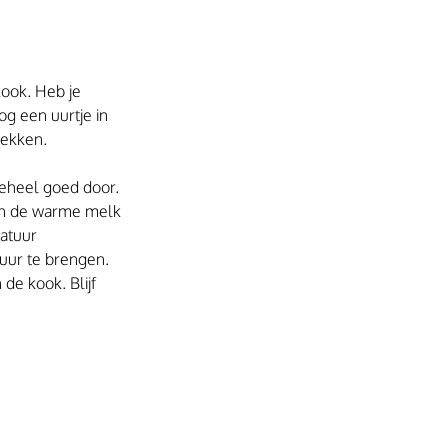
ook. Heb je 
og een uurtje in 
rekken.
geheel goed door.
van de warme melk 
atuur 
uur te brengen.
e kook. Blijf 