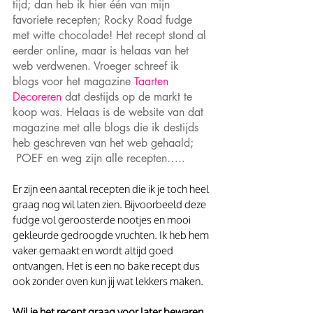
tijd; dan heb ik hier één van mijn 
favoriete recepten; Rocky Road fudge 
met witte chocolade! Het recept stond al 
eerder online, maar is helaas van het 
web verdwenen. Vroeger schreef ik 
blogs voor het magazine 
Taarten 
Decoreren
 dat destijds op de markt te 
koop was. Helaas is de website van dat 
magazine met alle blogs die ik destijds 
heb geschreven van het web gehaald; 
 POEF en weg zijn alle recepten…..
Er zijn een aantal recepten die ik je toch heel 
graag nog wil laten zien. Bijvoorbeeld deze 
fudge vol geroosterde nootjes en mooi 
gekleurde gedroogde vruchten. Ik heb hem 
vaker gemaakt en wordt altijd goed 
ontvangen. Het is een no bake recept dus 
ook zonder oven kun jij wat lekkers maken.
Wil je het recept graag voor later bewaren 