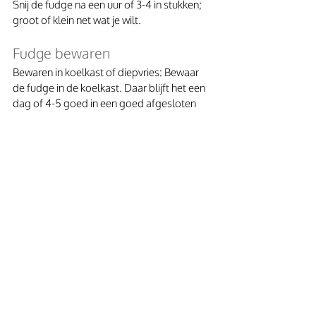
Snij de fudge na een uur of 3-4 in stukken; 
groot of klein net wat je wilt.
Fudge bewaren
Bewaren in koelkast of diepvries: Bewaar 
de fudge in de koelkast. Daar blijft het een 
dag of 4-5 goed in een goed afgesloten 
bakje. Je kunt fudge in de diepvries 
bewaren, maar ik vind de structuur wel 
ietsje veranderen. Ik zou het je alleen 
aanraden, als je het niet op krijgt en je 
graag een deel voor later wilt bewaren.