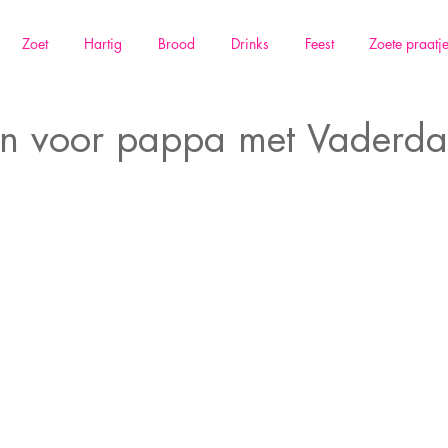
Zoet
Hartig
Brood
Drinks
Feest
Zoete praatj
en voor pappa met Vaderd