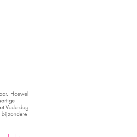
jaar. Hoewel 
artige 
met Vaderdag 
 bijzondere 