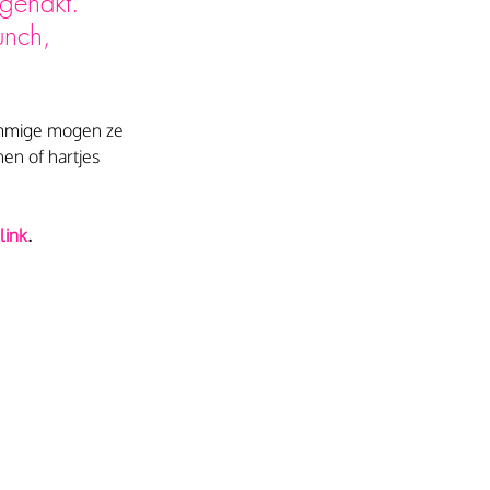
gehakt. 
unch, 
ommige mogen ze 
en of hartjes 
link
.