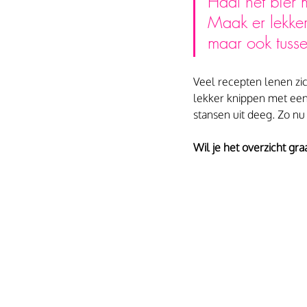
Haal het bier 
Maak er lekker 
maar ook tuss
Veel recepten lenen zi
lekker knippen met een s
stansen uit deeg. Zo n
Wil je het overzicht gr