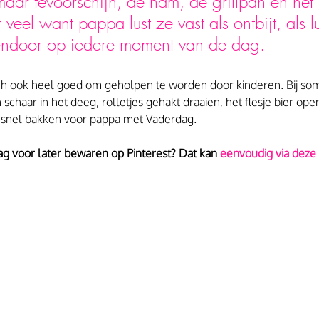
maar tevoorschijn, de ham, de grillpan en het 
veel want pappa lust ze vast als ontbijt, als l
endoor op iedere moment van de dag.
ch ook heel goed om geholpen te worden door kinderen. Bij s
chaar in het deeg, rolletjes gehakt draaien, het flesje bier open
u snel bakken voor pappa met Vaderdag.
aag voor later bewaren op Pinterest? Dat kan 
eenvoudig via deze 