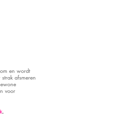
oom en wordt 
r strak afsmeren 
 gewone 
n voor 
k
.