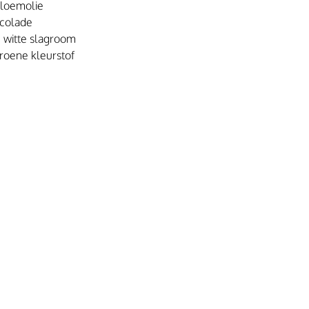
bloemolie
ocolade
 witte slagroom
groene kleurstof