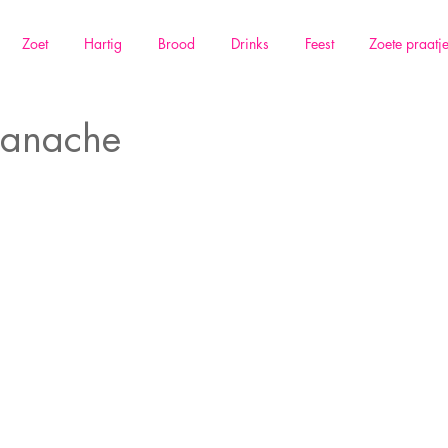
Zoet
Hartig
Brood
Drinks
Feest
Zoete praatj
ganache