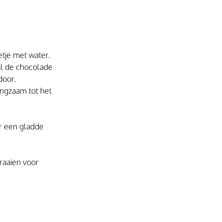
tje met water. 
al de chocolade 
door.
ngzaam tot het 
r een gladde 
raaien voor 