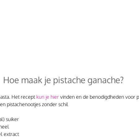
Hoe maak je pistache ganache?
asta. Het recept 
kun je hier
 vinden en de benodigdheden voor pi
n pistachenootjes zonder schil
al) suiker
meel
l extract