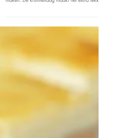
Cake recepten en gebak
Kruimelcake met blauwe bessen
Deze kruimelcake met blauwe bessen is een
geweldig lekkere cake en zo makkelijk te
maken. De kruimellaag maakt het extra lekker.
Heerlijk!