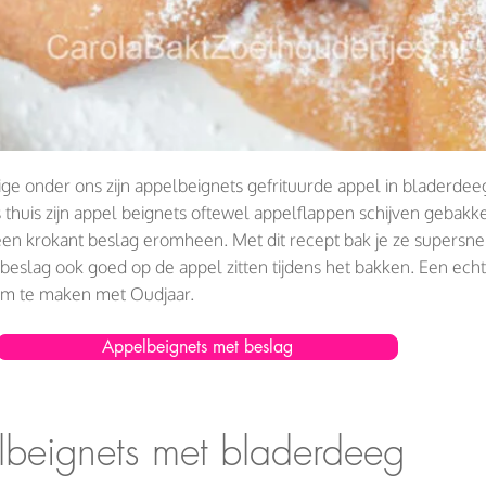
e onder ons zijn appelbeignets gefrituurde appel in bladerdee
s thuis zijn appel beignets oftewel appelflappen schijven gebakk
en krokant beslag eromheen. Met dit recept bak je ze supersne
t beslag ook goed op de appel zitten tijdens het bakken. Een ech
om te maken met Oudjaar.
Appelbeignets met beslag
beignets met bladerdeeg