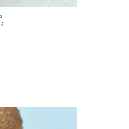
s
eg
r
.