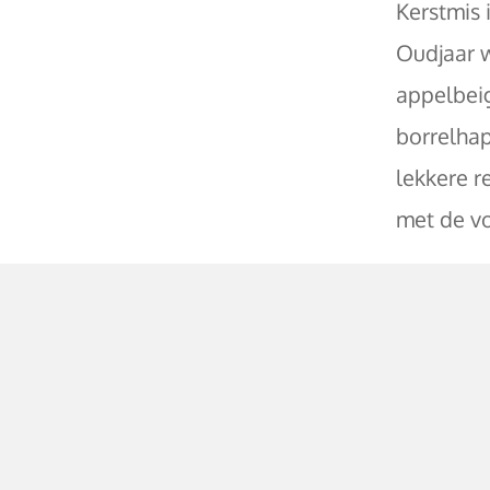
Kerstmis 
Oudjaar w
appelbeig
borrelhap
lekkere r
met de vo