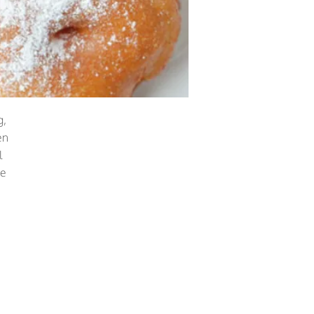
g,
en
l
te