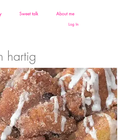
y
Sweet talk
About me
Log In
n hartig