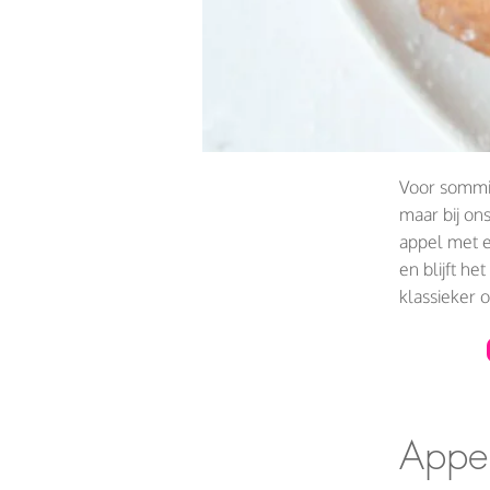
Voor sommig
maar bij on
appel met e
en blijft he
klassieker 
Appel