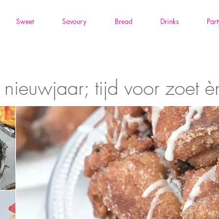
Sweet
Savoury
Bread
Drinks
Part
 nieuwjaar; tijd voor zoet è