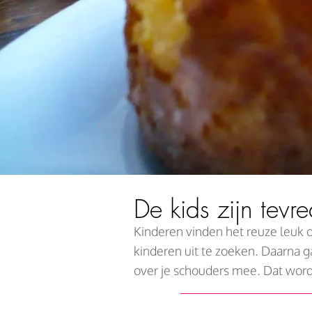
De kids zijn tevr
Kinderen vinden het reuze leuk
kinderen uit te zoeken. Daarna ga
over je schouders mee. Dat wor