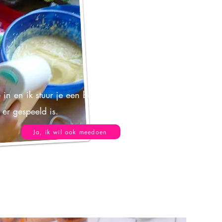
e in en ik stuur je een berichtje
er gespeeld is.
Ja, ik wil ook meedoen