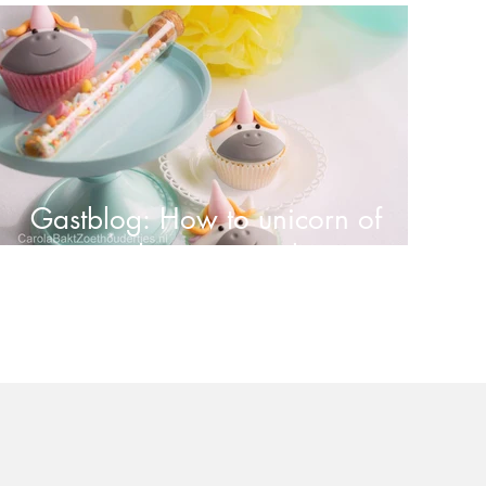
speeltje
Gastblog: How to unicorn of
eenhoorn cupcake