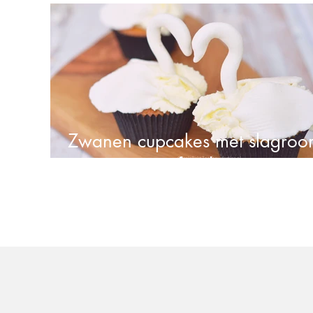
Wentelteefjes maken
Zwanen cupcakes met slagroo
en fondant