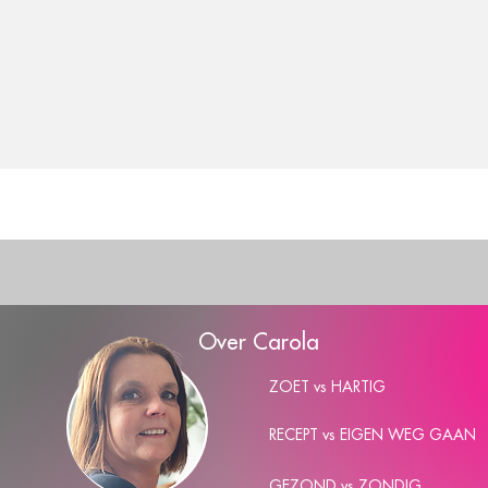
Over Carola
ZOET vs HARTIG
RECEPT vs EIGEN WEG GAAN
GEZOND vs ZONDIG