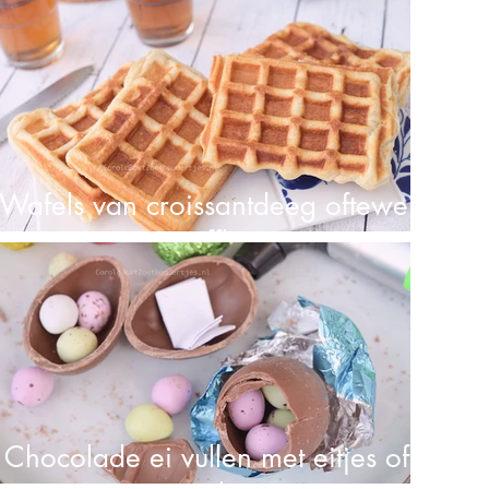
Wafels van croissantdeeg oftewel
croiffles
Chocolade ei vullen met eitjes of