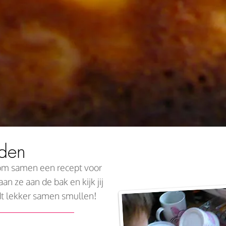
eden
 om samen een recept voor
an ze aan de bak en kijk jij
dt lekker samen smullen!