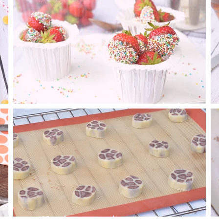
ke
Aardbeien met chocolade