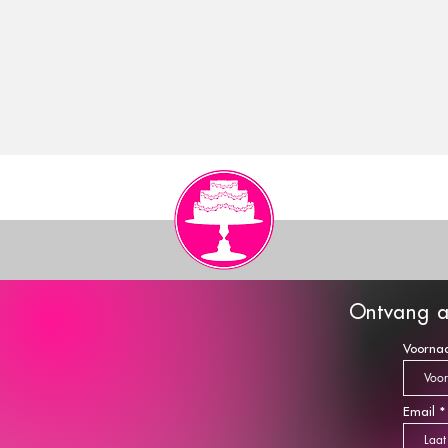
O
ntva
ng a
Voorna
Email