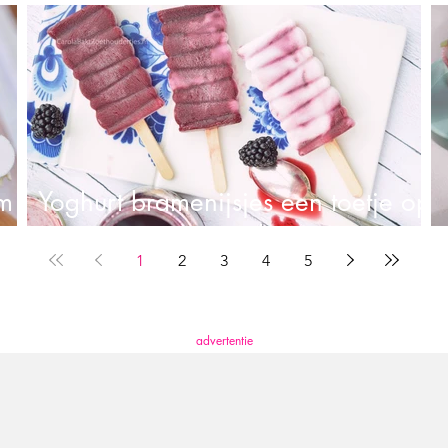
Koekjes met luipaard print
m
Yoghurt bramenijsjes een toetje op
een stokje
1
2
3
4
5
advertentie