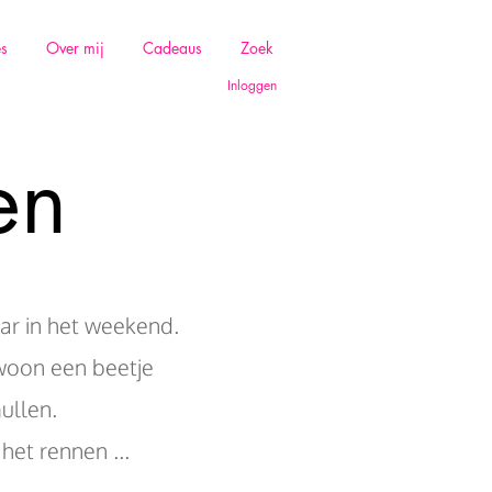
es
Over mij
Cadeaus
Zoek
Inloggen
en
ar in het weekend.
woon een beetje
ullen.
het rennen ...