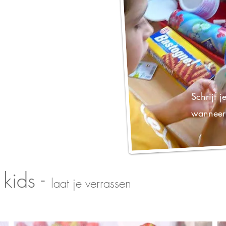
Schrijf j
wanneer 
kids -
laat je verrassen