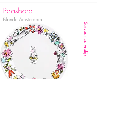
Paasbord
Blonde Amsterdam
Serveer ze vrolijk
Als je met deze borden de tafel dekt is het
direct een vrolijk Pasen!
Ga naar Bol.com
Paashaas next level