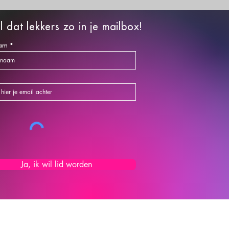
l dat lekkers zo in je mailbox!
am
Ja, ik wil lid worden
OETHOUDE
R
de Kamer van Koophandel onder nummer: 64248224.
©2026 Carola Bakt Zoethoudertjes