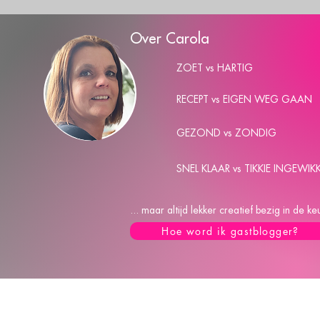
Over Carola
ZOET vs HARTIG
RECEPT vs EIGEN WEG GAAN
GEZOND vs ZONDIG
SNEL KLAAR vs TIKKIE INGEWIK
... maar altijd lekker creatief bezig in de 
Hoe word ik gastblogger?
C
A
R
O
Privacy Policy
Disclaimer
Overzicht