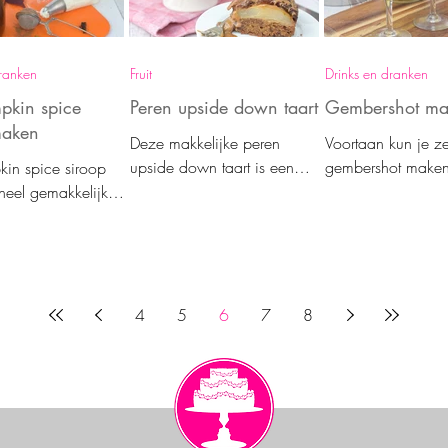
dranken
Fruit
Drinks en dranken
pkin spice
Peren upside down taart
Gembershot ma
maken
Deze makkelijke peren
Voortaan kun je ze
upside down taart is een
gembershot maken!
kin spice siroop
heerlijke kruidige herfsttaart.
voor heerlijke vari
heel gemakkelijk.
De sappige peren liggen
hoe de de shots he
n je Pumpkin spice
onder een laagje karamel te
kunt bewaren. Ee
s, bij
glanzen.
recept!
 of over ijs.
4
5
6
7
8