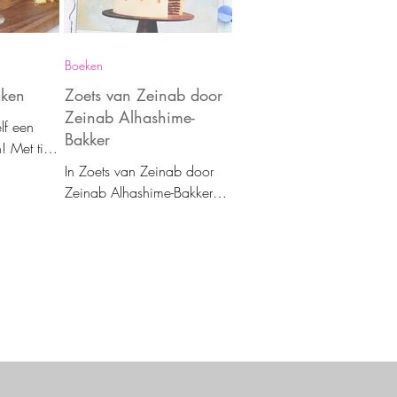
Boeken
ken
Zoets van Zeinab door
Zeinab Alhashime-
lf een
Bakker
 Met tips
aties en
In Zoets van Zeinab door
t beste
Zeinab Alhashime-Bakker
n handig
leer je prachtige taarten
bakken. Met veel recepten
en technieken stap voor stap
uitgelegd.