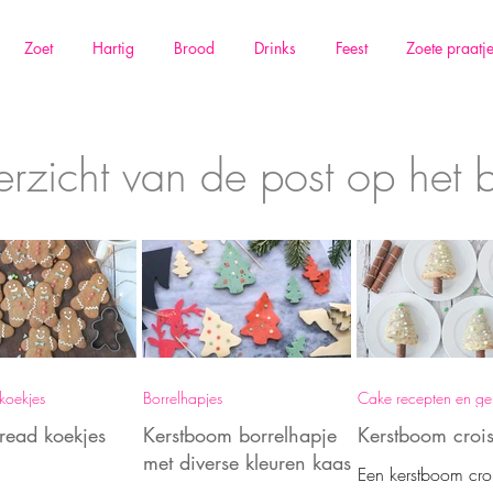
Zoet
Hartig
Brood
Drinks
Feest
Zoete praatj
rzicht van de post op het 
koekjes
Borrelhapjes
Cake recepten en g
read koekjes
Kerstboom borrelhapje
Kerstboom crois
met diverse kleuren kaas
Een kerstboom croi