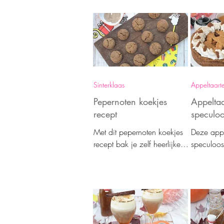
bijzondere smaakvariant
en heeft 
van kaasfondue!
eigensch
Sinterklaas
Appeltaart
Pepernoten koekjes
Appeltaa
recept
speculo
Met dit pepernoten koekjes
Deze appe
recept bak je zelf heerlijke
speculoos
koekjes met de ingrediënten
amandelme
van pepernoten; luchtig,
Wat een h
chewy en goed gekruid.
combinat
verrassend
maken.