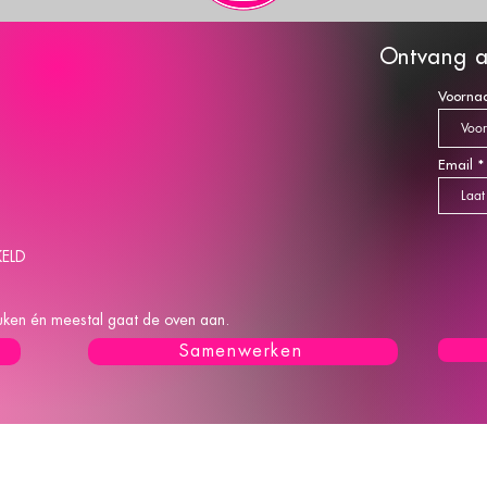
O
ntva
ng a
Voorna
Email
KELD
keuken én meestal gaat de oven aan.
Samenwerken
L
A
B
A
K
T Z
Carola Bakt Zoethoudertjes is ingeschreven bij 
 alle-post