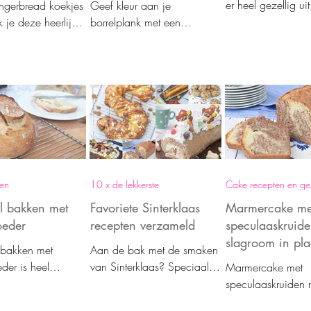
er heel gezellig uit
ingerbread koekjes
Geef kleur aan je
verrassend makkeli
 je deze heerlijke
borrelplank met een
maken met Kerstmi
erstkoekjes in elke
kerstboom borrelhapje met
ontbijt of traktatie
sier ze met glazuur
diverse kleuren kaas. Wat
e sprinkles.
zijn ze leuk en verrassend
makkelijk te maken.
ten
10 x de lekkerste
Cake recepten en g
l bakken met
Favoriete Sinterklaas
Marmercake me
eder
recepten verzameld
speculaaskruid
slagroom in pla
 bakken met
Aan de bak met de smaken
boter
er is heel
van Sinterklaas? Speciaal
Marmercake met
jk. Het werkt veel
voor jou heb ik mijn
speculaaskruiden 
an een desemstarter
favoriete Sinterklaas
slagroom in plaat