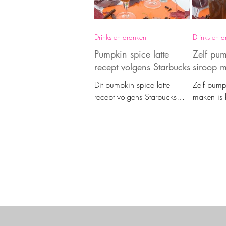
Drinks en dranken
Drinks en 
Pumpkin spice latte
Zelf pum
recept volgens Starbucks
siroop 
Dit pumpkin spice latte
Zelf pump
recept volgens Starbucks
maken is 
kun je zelf eenvoudig
Heerlijk i
maken. Leer ook de
latte van de Starbuck
speciale pumpkin spice
het bakken
siroop maken; heerlijk!