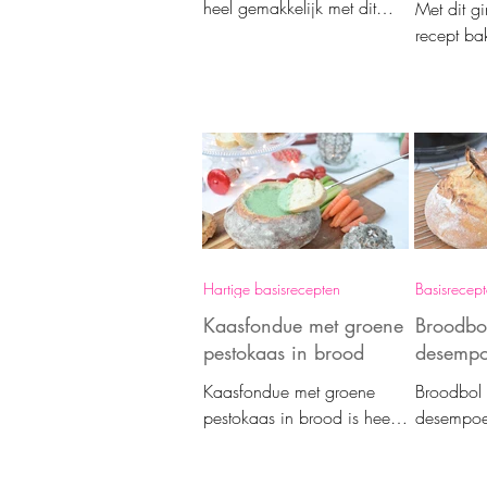
heel gemakkelijk met dit
Met dit g
heerlijke klassieke recept.
recept bak
Een populair vegetarisch
kruidige k
borrelhapje voor bij de
vorm. Ver
borrel.
en kleurig
Hartige basisrecepten
Basisrecep
Kaasfondue met groene
Broodbo
pestokaas in brood
desempo
Kaasfondue met groene
Broodbol
pestokaas in brood is heel
desempoed
makkelijk om te maken.
gemakkeli
Verras je gasten met deze
sneller d