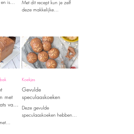
 en is
Met dit recept kun je zelf
jk te
deze makkelijke
s. Als
slagroomtaart bakken. Wat
 tussendoor.
een geweldig lekkere taart
met laagjes voor als je wat
te vieren hebt.
ebak
Koekjes
t
Gevulde
en met
speculaaskoeken
ats van
Deze gevulde
speculaaskoeken hebben
een knapperige korstje en
met
zijn goed gekruid. Met dit
s van