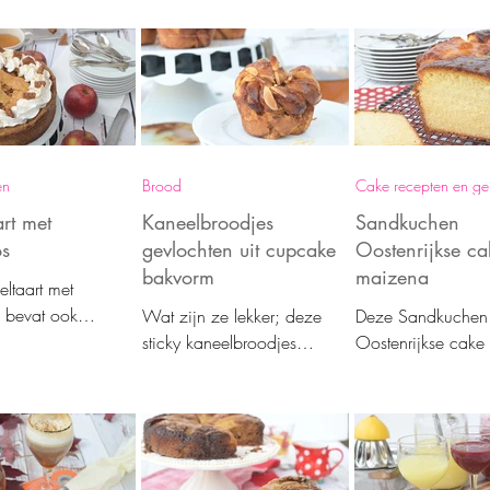
toch de
recepten verzameld in een
boter. Met opgekl
appen van desem.
heerlijk overzicht!
slagroom bak je een
luchtige cake. Een
recept!
en
Brood
Cake recepten en g
rt met
Kaneelbroodjes
Sandkuchen
os
gevlochten uit cupcake
Oostenrijkse ca
bakvorm
maizena
ltaart met
 bevat ook
Wat zijn ze lekker; deze
Deze Sandkuchen
el in het deeg.
sticky kaneelbroodjes
Oostenrijkse cake
eerlijke
gevlochten uit cupcake
maizena bereid j
ie samen en zo
bakvorm. Het recept is zo
andere manier en 
 makkelijk te
leuk om te maken en
een ontzettend lek
verrassend gemakkelijk.
zeer zachte cake!