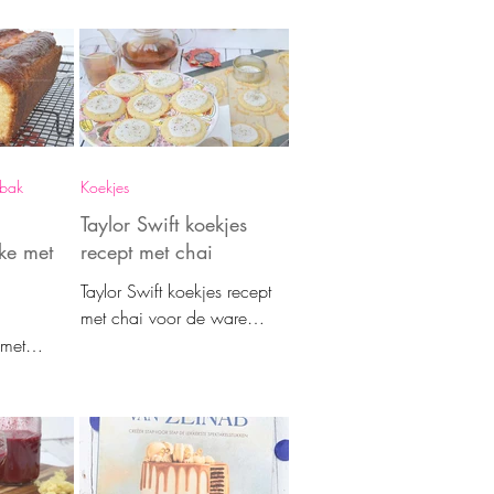
verrassend makkelijke recept
opte
maak jij ze ook!
 top cake-
ebak
Koekjes
Taylor Swift koekjes
ke met
recept met chai
Taylor Swift koekjes recept
met chai voor de ware
Swiftie of iedereen die van
 met
koekjes bakken houdt. Heel
e op een
gemakkelijk en bijzonder
dat geeft
van smaak.
kere en