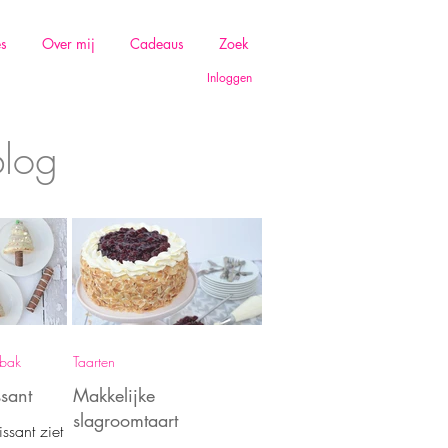
es
Over mij
Cadeaus
Zoek
Inloggen
blog
ebak
Taarten
sant
Makkelijke
slagroomtaart
ssant ziet