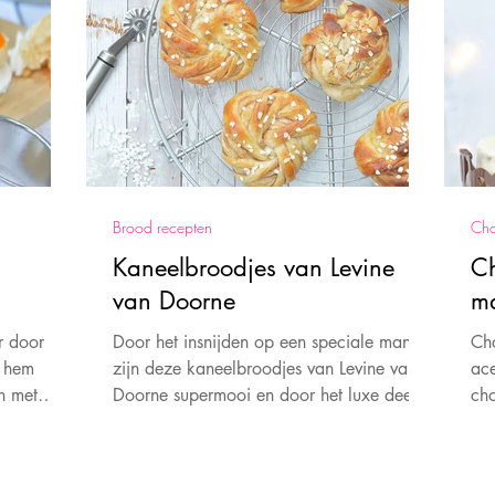
Brood recepten
Cho
Kaneelbroodjes van Levine
Ch
van Doorne
ma
r door
Door het insnijden op een speciale manier
Ch
e hem
zijn deze kaneelbroodjes van Levine van
ace
n met
Doorne supermooi en door het luxe deeg
cho
heel erg lekker. Zo
ee