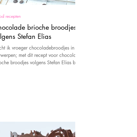
od recepten
ocolade brioche broodjes
lgens Stefan Elias
ht ik vroeger chocoladebroodjes in
werpen; met dit recept voor chocolade
oche broodjes volgens Stefan Elias bak
ze gewoon thuis!