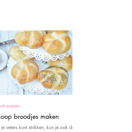
od recepten
noop broodjes maken
 je veters kunt strikken, kun je ook deze