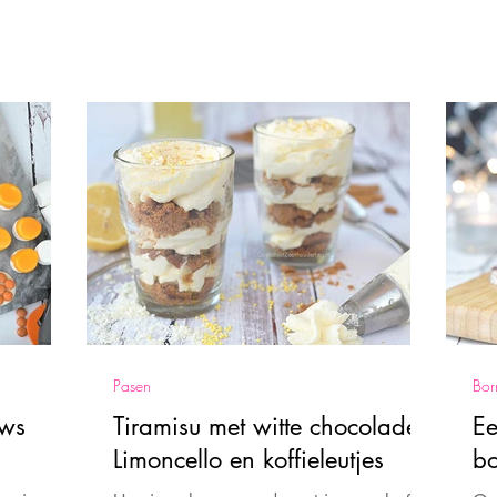
Pasen
Bor
ows
Tiramisu met witte chocolade,
Ee
Limoncello en koffieleutjes
bo