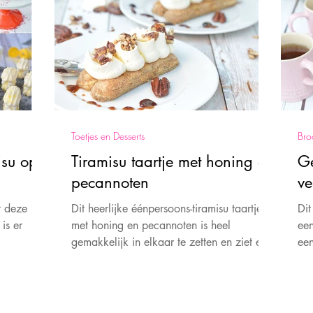
Toetjes en Desserts
Bro
isu op
Tiramisu taartje met honing en
Ge
pecannoten
v
t deze 10
Dit heerlijke éénpersoons-tiramisu taartje
Dit
 is er
met honing en pecannoten is heel
een
gemakkelijk in elkaar te zetten en ziet er
een
prachtig uit.
een