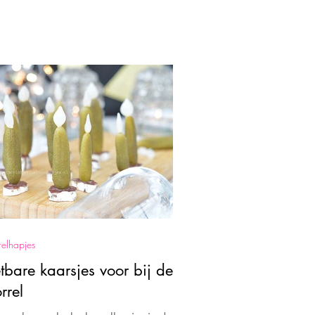
relhapjes
tbare kaarsjes voor bij de
rrel