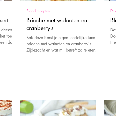
Brood recepten
Dess
sert
Brioche met walnoten en
Bl
cranberry’s
 dessert is
Dez
het toetje
Doo
Bak deze Kerst je eigen feestelijke luxe
l een dag
Presen
brioche met walnoten en cranberry's.
met
Zijdezacht en wat mij betreft zo te eten.