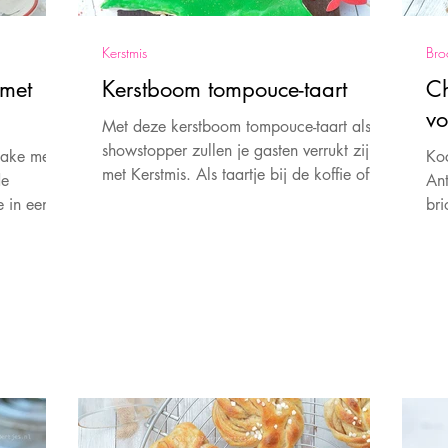
Kerstmis
Bro
 met
Kerstboom tompouce-taart
Ch
vo
Met deze kerstboom tompouce-taart als
showstopper zullen je gasten verrukt zijn
cake met
Koc
met Kerstmis. Als taartje bij de koffie of na
de
Ant
het kerstdiner
e in een
bri
je 