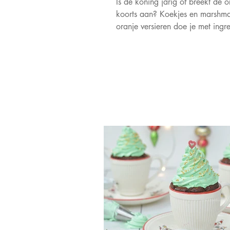
Is de koning jarig of breekt de o
koorts aan? Koekjes en marshm
oranje versieren doe je met ingr
die je in huis hebt!