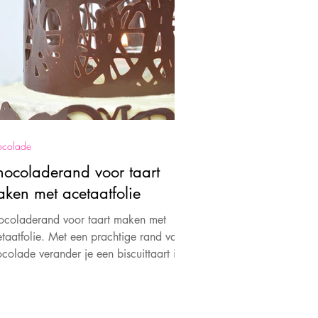
colade
ocoladerand voor taart
ken met acetaatfolie
ocoladerand voor taart maken met
taatfolie. Met een prachtige rand van
colade verander je een biscuittaart in
n ware showstopper.