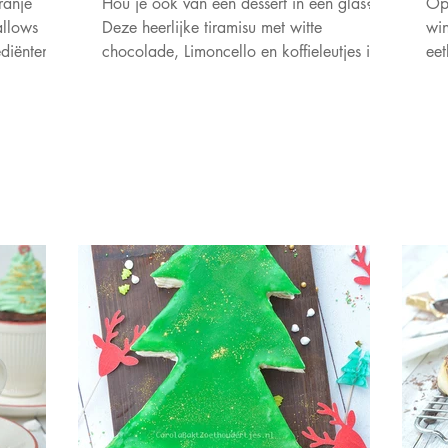
ranje
Hou je ook van een dessert in een glas?
Op 
allows
Deze heerlijke tiramisu met witte
win
ediënten
chocolade, Limoncello en koffieleutjes is
eet
daar heel geschikt voor!
Su