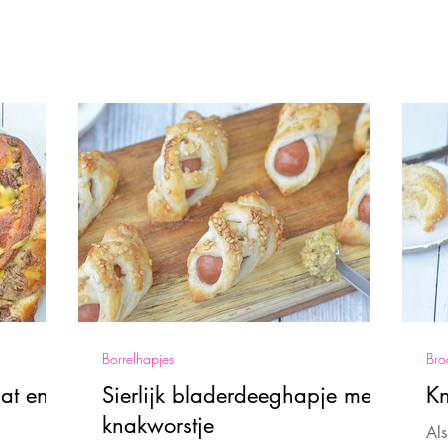
Borrelhapjes
Bro
at en
Sierlijk bladerdeeghapje met
K
knakworstje
Als